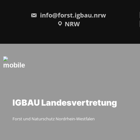
Skip
to
content
info@forst.igbau.nrw
NRW
IGBAU Landesvertretung
Forst und Naturschutz Nordrhein-Westfalen