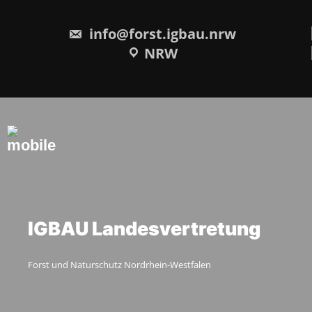
Skip
to
content
info@forst.igbau.nrw
NRW
IGBAU Landesvertretung
Forst und Naturschutz Nordrhein-Westfalen